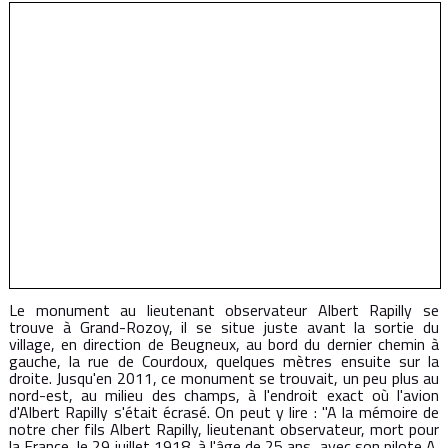
Le monument au lieutenant observateur Albert Rapilly se
trouve à Grand-Rozoy, il se situe juste avant la sortie du
village, en direction de Beugneux, au bord du dernier chemin à
gauche, la rue de Courdoux, quelques mètres ensuite sur la
droite. Jusqu'en 2011, ce monument se trouvait, un peu plus au
nord-est, au milieu des champs, à l'endroit exact où l'avion
d'Albert Rapilly s'était écrasé. On peut y lire : "A la mémoire de
notre cher fils Albert Rapilly, lieutenant observateur, mort pour
la France, le 29 juillet 1918, à l'âge de 25 ans, avec son pilote A.