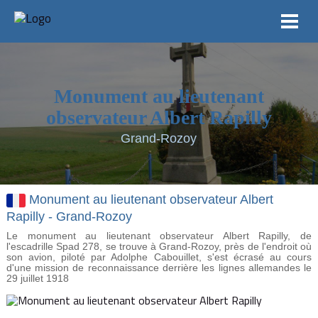
Monument au lieutenant
observateur Albert Rapilly
Grand-Rozoy
Monument au lieutenant observateur Albert
Rapilly - Grand-Rozoy
Le monument au lieutenant observateur Albert Rapilly, de
l'escadrille Spad 278, se trouve à Grand-Rozoy, près de l'endroit où
son avion, piloté par Adolphe Cabouillet, s'est écrasé au cours
d'une mission de reconnaissance derrière les lignes allemandes le
29 juillet 1918