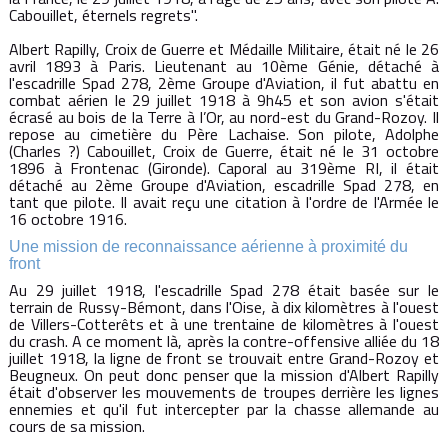
Cabouillet, éternels regrets".
Albert Rapilly, Croix de Guerre et Médaille Militaire, était né le 26
avril 1893 à Paris. Lieutenant au 10ème Génie, détaché à
l'escadrille Spad 278, 2ème Groupe d'Aviation, il fut abattu en
combat aérien le 29 juillet 1918 à 9h45 et son avion s'était
écrasé au bois de la Terre à l’Or, au nord-est du Grand-Rozoy. Il
repose au cimetière du Père Lachaise. Son pilote, Adolphe
(Charles ?) Cabouillet, Croix de Guerre, était né le 31 octobre
1896 à Frontenac (Gironde). Caporal au 319ème RI, il était
détaché au 2ème Groupe d'Aviation, escadrille Spad 278, en
tant que pilote. Il avait reçu une citation à l'ordre de l'Armée le
16 octobre 1916.
Une mission de reconnaissance aérienne à proximité du
front
Au 29 juillet 1918, l'escadrille Spad 278 était basée sur le
terrain de Russy-Bémont, dans l'Oise, à dix kilomètres à l'ouest
de Villers-Cotterêts et à une trentaine de kilomètres à l'ouest
du crash. A ce moment là, après la contre-offensive alliée du 18
juillet 1918, la ligne de front se trouvait entre Grand-Rozoy et
Beugneux. On peut donc penser que la mission d'Albert Rapilly
était d'observer les mouvements de troupes derrière les lignes
ennemies et qu'il fut intercepter par la chasse allemande au
cours de sa mission.