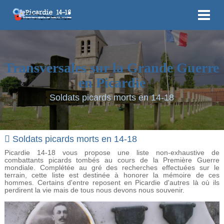
Transversales sur la Grande Guerre
en Picardie
Soldats picards morts en 14-18
Soldats picards morts en 14-18
Picardie 14-18 vous propose une liste non-exhaustive de
combattants picards tombés au cours de la Première Guerre
mondiale. Complétée au gré des recherches effectuées sur le
terrain, cette liste est destinée à honorer la mémoire de ces
hommes. Certains d'entre reposent en Picardie d'autres là où ils
perdirent la vie mais de tous nous devons nous souvenir.