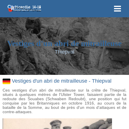
Vestiges d'un abri de mitrailleuse
Thiepval
Vestiges d'un abri de mitrailleuse - Thiepval
Ces vestiges d'un abri de mitrailleuse sur la crête de Thiepval,
situés à quelques mètres de l'Ulster Tower, faisaient partie de la
redoute des Souabes (Schwaben Redoubt), une position qui fut
conquise par les Britanniques en octobre 1916, au cours de la
bataille de la Somme, au bout de près d'un mois d'attaques et de
contre-attaques.