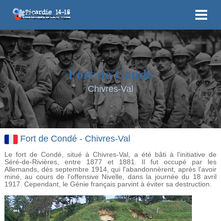
Fort de Condé
Chivres-Val
Fort de Condé - Chivres-Val
Le fort de Condé, situé à Chivres-Val, a été bâti à l'initiative de
Séré-de-Rivières, entre 1877 et 1881. Il fut occupé par les
Allemands, dès septembre 1914, qui l'abandonnèrent, après l'avoir
miné, au cours de l'offensive Nivelle, dans la journée du 18 avril
1917. Cependant, le Génie français parvint à éviter sa destruction.