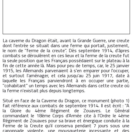
La caverne du Dragon était, avant la Grande Guerre, une creute
dont l'entrée se situait dans une ferme qui portait, justement,
le nom de "ferme de la creute". Dès septembre 1914, d'âpres
combats se déroulèrent en ces lieux et la ferme de la creute fut
la seule position que les Français possédaient sur le plateau à la
fin de cette année là. Mais pour peu de temps, car, le 25 janvier
1915, les Allemands parvenaient à s'en emparer pour l'occuper,
et surtout l'aménager, et cela jusqu'au 25 juin 1917, date à
laquelle les Français parviendront à en occuper une partie,
"cohabitant" un temps avec les Allemands dans cette creute où
la ferme n'existait plus depuis longtemps.
Situé en face de la Caverne du Dragon, ce monument (photo 1)
fait référence aux combats de septembre 1914. Il est écrit : "A
la Gloire du 4ème Régiment de Zouaves. Le Général
commandant le 18ème Corps d'Armée cite à l'Ordre le 4ème
Régiment de Zouaves pour sa brave et énergique conduite à la
Ferme de la Creute qu'il conserva pendant 7 jours sous une
canonnade violente, une mousqueterie incessante et des