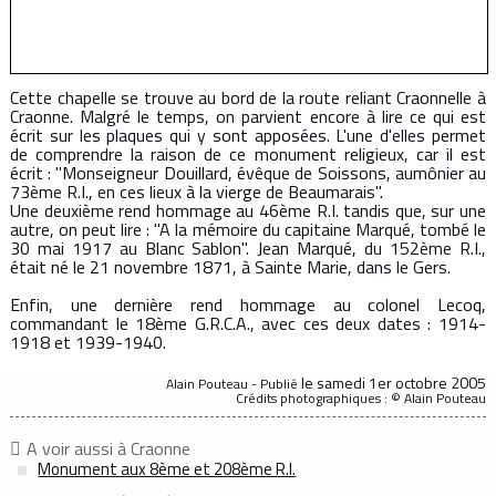
Cette chapelle se trouve au bord de la route reliant Craonnelle à
Craonne. Malgré le temps, on parvient encore à lire ce qui est
écrit sur les plaques qui y sont apposées. L'une d'elles permet
de comprendre la raison de ce monument religieux, car il est
écrit : "Monseigneur Douillard, évêque de Soissons, aumônier au
73ème R.I., en ces lieux à la vierge de Beaumarais".
Une deuxième rend hommage au 46ème R.I. tandis que, sur une
autre, on peut lire : "A la mémoire du capitaine Marqué, tombé le
30 mai 1917 au Blanc Sablon". Jean Marqué, du 152ème R.I.,
était né le 21 novembre 1871, à Sainte Marie, dans le Gers.
Enfin, une dernière rend hommage au colonel Lecoq,
commandant le 18ème G.R.C.A., avec ces deux dates : 1914-
1918 et 1939-1940.
le samedi 1er octobre 2005
Alain Pouteau - Publié
Crédits photographiques : © Alain Pouteau
A voir aussi à Craonne
Monument aux 8ème et 208ème R.I.